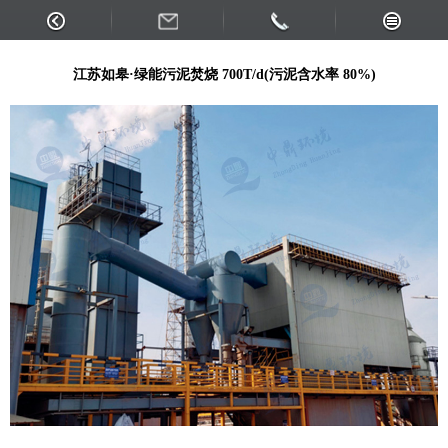
如皋绿能
江苏如皋·绿能污泥焚烧 700T/d(污泥含水率 80%)