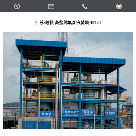
江苏翰祺
江苏·翰祺 高盐纯氧废液焚烧 48T/d